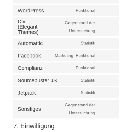
Consent
to
WordPress
Funktional
Consent
service
Divi
to
Gegenstand der
woocommerce
(Elegant
service
Consent
Untersuchung
Themes)
wordpress
to
Automattic
Statistik
service
Consent
divi-
to
Facebook
Marketing, Funktional
Consent
(elegant-
service
to
Complianz
Funktional
themes)
automattic
Consent
service
to
Sourcebuster JS
Statistik
facebook
Consent
service
to
Jetpack
Statistik
complianz
Consent
service
to
Gegenstand der
sourcebuster-
Sonstiges
service
Consent
Untersuchung
js
jetpack
to
7. Einwilligung
service